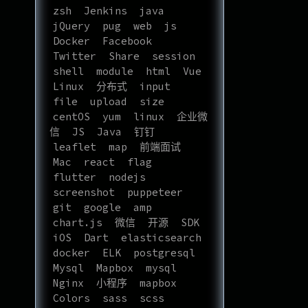
zsh
Jenkins
java
jQuery
pug
web
js
Docker
Facebook
Twitter
Share
session
shell
module
html
Vue
Linux
分布式
input
file
upload
size
centOS
yum
linux
企业微
信
JS
Java
钉钉
leaflet
map
前端面试
Mac
react
flag
flutter
nodejs
screenshot
puppeteer
git
google
amp
chart.js
微信
开源
SDK
iOS
Dart
elasticsearch
docker
ELK
postgresql
Mysql
Mapbox
mysql
Nginx
小程序
mapbox
Colors
sass
scss