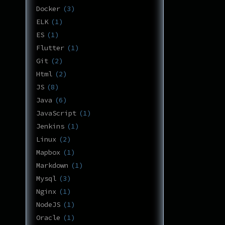
Docker
3
ELK
1
ES
1
Flutter
1
Git
2
Html
2
JS
8
Java
6
JavaScript
1
Jenkins
1
Linux
2
Mapbox
1
Markdown
1
Mysql
3
Nginx
1
NodeJS
1
Oracle
1