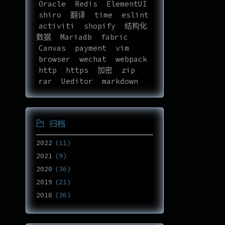
Oracle
Redis
ElementUI
shiro
翻译
time
eslint
activiti
shopify
结构化
数据
Mariadb
fabric
Canvas
payment
vim
browser
wechat
webpack
http
https
加密
zip
rar
Ueditor
markdown
归档
2022
11
2021
9
2020
36
2019
21
2018
36