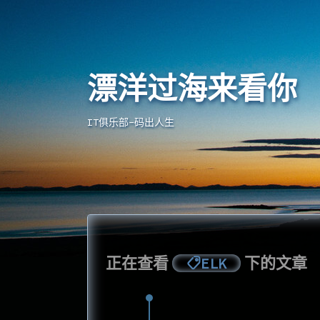
漂洋过海来看你
漂洋过海来看你
IT俱乐部-码出人生
正在查看
下的文章
ELK