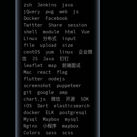
zsh
Jenkins
java
jQuery
pug
web
js
Docker
Facebook
Twitter
Share
session
shell
module
html
Vue
Linux
分布式
input
file
upload
size
centOS
yum
linux
企业微
信
JS
Java
钉钉
leaflet
map
前端面试
Mac
react
flag
flutter
nodejs
screenshot
puppeteer
git
google
amp
chart.js
微信
开源
SDK
iOS
Dart
elasticsearch
docker
ELK
postgresql
Mysql
Mapbox
mysql
Nginx
小程序
mapbox
Colors
sass
scss