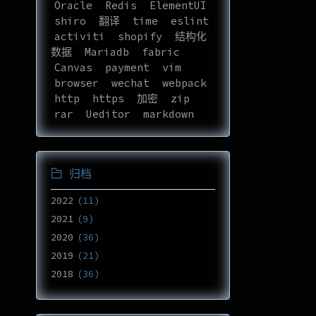
Oracle
Redis
ElementUI
shiro
翻译
time
eslint
activiti
shopify
结构化
数据
Mariadb
fabric
Canvas
payment
vim
browser
wechat
webpack
http
https
加密
zip
rar
Ueditor
markdown
归档
2022
11
2021
9
2020
36
2019
21
2018
36