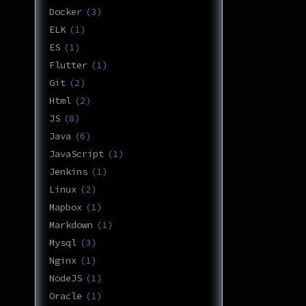
Docker
3
ELK
1
ES
1
Flutter
1
Git
2
Html
2
JS
8
Java
6
JavaScript
1
Jenkins
1
Linux
2
Mapbox
1
Markdown
1
Mysql
3
Nginx
1
NodeJS
1
Oracle
1