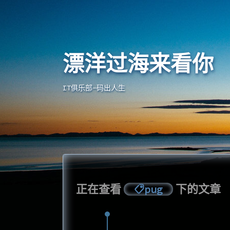
漂洋过海来看你
漂洋过海来看你
IT俱乐部-码出人生
正在查看
下的文章
pug