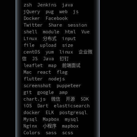
zsh
Jenkins
java
jQuery
pug
web
js
Docker
Facebook
Twitter
Share
session
shell
module
html
Vue
Linux
分布式
input
file
upload
size
centOS
yum
linux
企业微
信
JS
Java
钉钉
leaflet
map
前端面试
Mac
react
flag
flutter
nodejs
screenshot
puppeteer
git
google
amp
chart.js
微信
开源
SDK
iOS
Dart
elasticsearch
docker
ELK
postgresql
Mysql
Mapbox
mysql
Nginx
小程序
mapbox
Colors
sass
scss