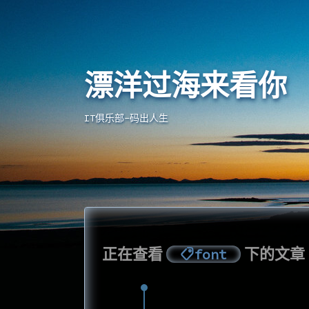
漂洋过海来看你
漂洋过海来看你
IT俱乐部-码出人生
正在查看
下的文章
font