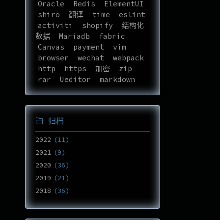
Oracle
Redis
ElementUI
shiro
翻译
time
eslint
activiti
shopify
结构化
数据
Mariadb
fabric
Canvas
payment
vim
browser
wechat
webpack
http
https
加密
zip
rar
Ueditor
markdown
归档
2022
11
2021
9
2020
36
2019
21
2018
36